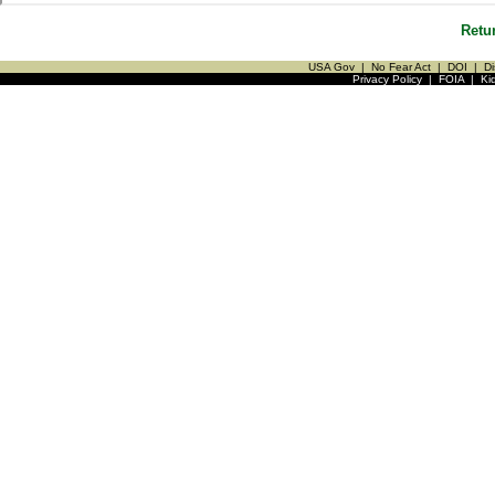
Retu
USA Gov
|
No Fear Act
|
DOI
|
Di
Privacy Policy
|
FOIA
|
Ki