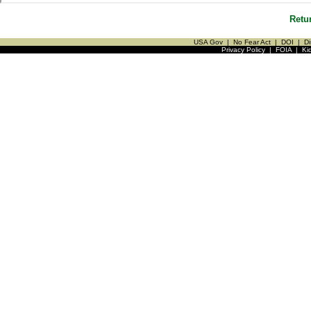
Retu
USA Gov
|
No Fear Act
|
DOI
|
Di
Privacy Policy
|
FOIA
|
Ki