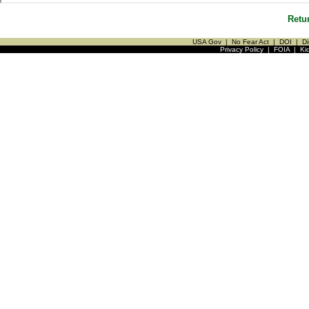
Retu
USA Gov
|
No Fear Act
|
DOI
|
Di
Privacy Policy
|
FOIA
|
Ki