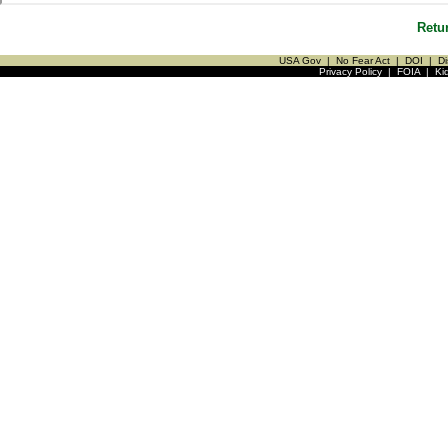
Retu
USA Gov
|
No Fear Act
|
DOI
|
Di
Privacy Policy
|
FOIA
|
Ki