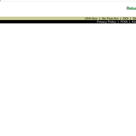
Retu
USA Gov
|
No Fear Act
|
DOI
|
Di
Privacy Policy
|
FOIA
|
Ki