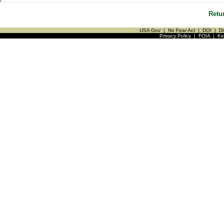
Retu
USA Gov
|
No Fear Act
|
DOI
|
Di
Privacy Policy
|
FOIA
|
Ki