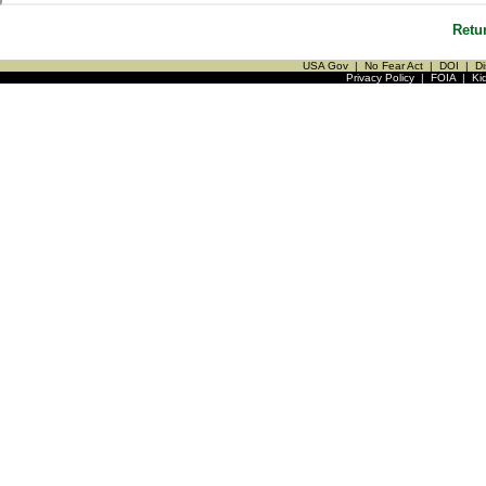
Retu
USA Gov
|
No Fear Act
|
DOI
|
Di
Privacy Policy
|
FOIA
|
Ki