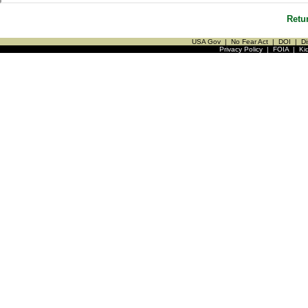
Retu
USA Gov
|
No Fear Act
|
DOI
|
Di
Privacy Policy
|
FOIA
|
Ki