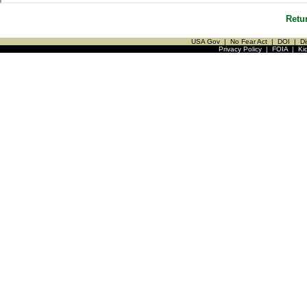
Retu
USA Gov
|
No Fear Act
|
DOI
|
Di
Privacy Policy
|
FOIA
|
Ki