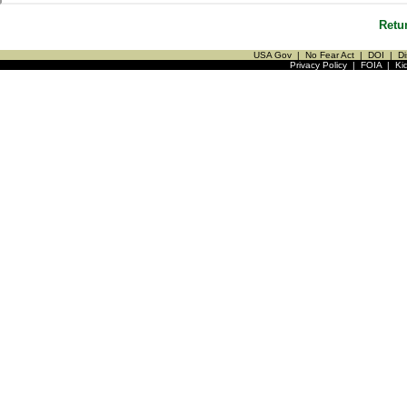
Retu
USA Gov
|
No Fear Act
|
DOI
|
Di
Privacy Policy
|
FOIA
|
Ki