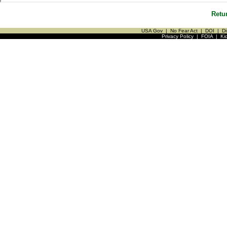
Retu
USA Gov
|
No Fear Act
|
DOI
|
Di
Privacy Policy
|
FOIA
|
Ki