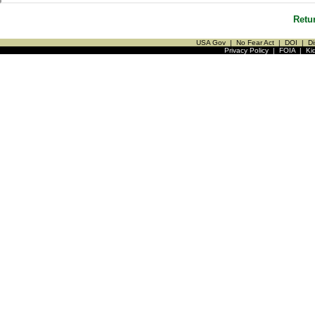
Retu
USA Gov
|
No Fear Act
|
DOI
|
Di
Privacy Policy
|
FOIA
|
Ki