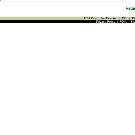
Retu
USA Gov
|
No Fear Act
|
DOI
|
Di
Privacy Policy
|
FOIA
|
Ki