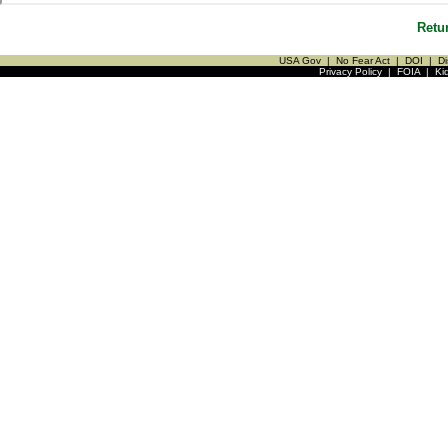
Retu
USA Gov
|
No Fear Act
|
DOI
|
Di
Privacy Policy
|
FOIA
|
Ki