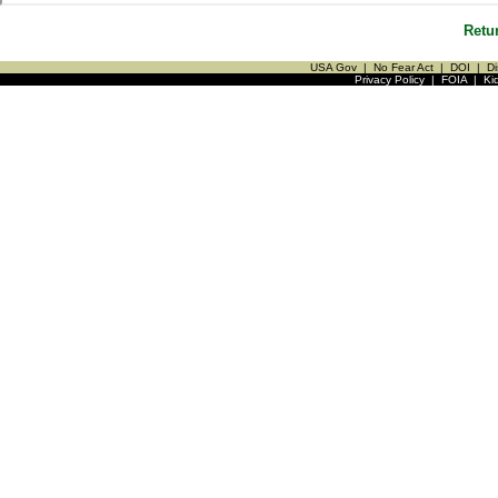
Retu
USA Gov
|
No Fear Act
|
DOI
|
Di
Privacy Policy
|
FOIA
|
Ki