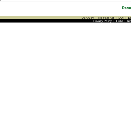
Retu
USA Gov
|
No Fear Act
|
DOI
|
Di
Privacy Policy
|
FOIA
|
Ki