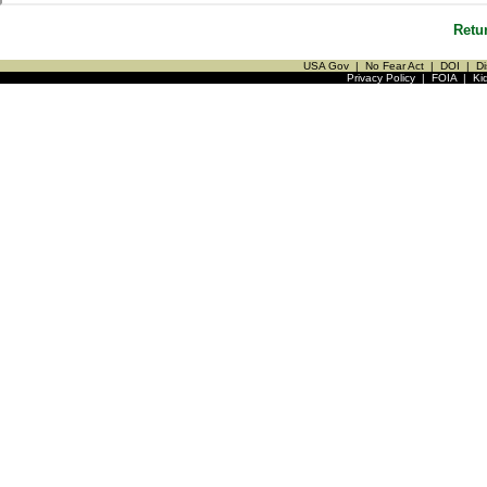
Retu
USA Gov
|
No Fear Act
|
DOI
|
Di
Privacy Policy
|
FOIA
|
Ki