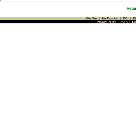
Retu
USA Gov
|
No Fear Act
|
DOI
|
Di
Privacy Policy
|
FOIA
|
Ki