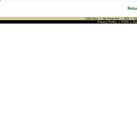
Retu
USA Gov
|
No Fear Act
|
DOI
|
Di
Privacy Policy
|
FOIA
|
Ki