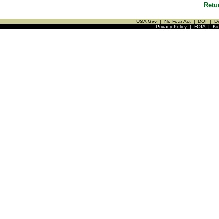
Retu
USA Gov
|
No Fear Act
|
DOI
|
Di
Privacy Policy
|
FOIA
|
Ki