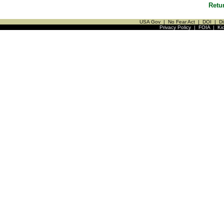
Retu
USA Gov
|
No Fear Act
|
DOI
|
Di
Privacy Policy
|
FOIA
|
Ki