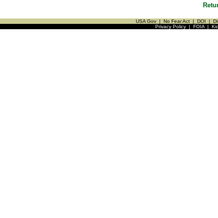
Retu
USA Gov
|
No Fear Act
|
DOI
|
Di
Privacy Policy
|
FOIA
|
Ki