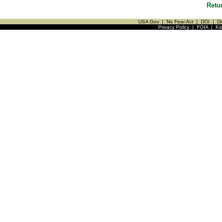
Retu
USA Gov
|
No Fear Act
|
DOI
|
Di
Privacy Policy
|
FOIA
|
Ki