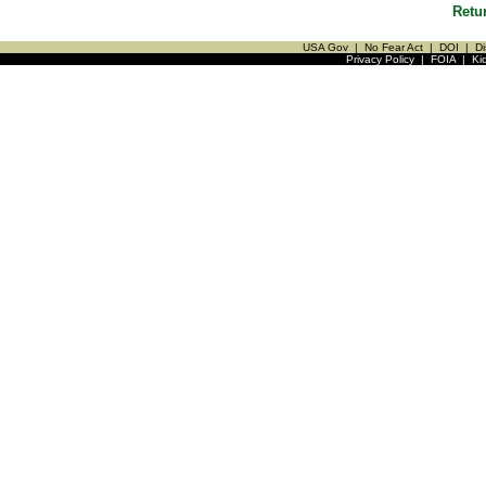
Retu
USA Gov
|
No Fear Act
|
DOI
|
Di
Privacy Policy
|
FOIA
|
Ki