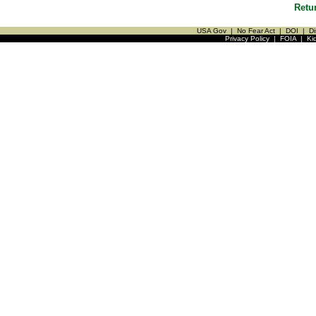
Retu
USA Gov
|
No Fear Act
|
DOI
|
Di
Privacy Policy
|
FOIA
|
Ki