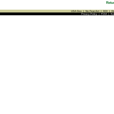
Retu
USA Gov
|
No Fear Act
|
DOI
|
Di
Privacy Policy
|
FOIA
|
Ki