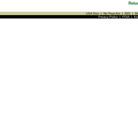
Retu
USA Gov
|
No Fear Act
|
DOI
|
Di
Privacy Policy
|
FOIA
|
Ki