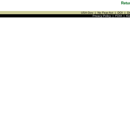
Retu
USA Gov
|
No Fear Act
|
DOI
|
Di
Privacy Policy
|
FOIA
|
Ki