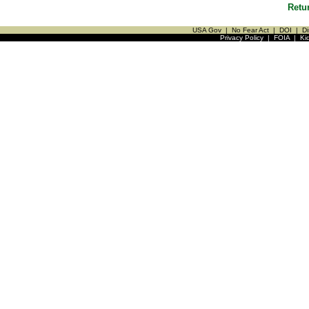
Retu
USA Gov
|
No Fear Act
|
DOI
|
Di
Privacy Policy
|
FOIA
|
Ki