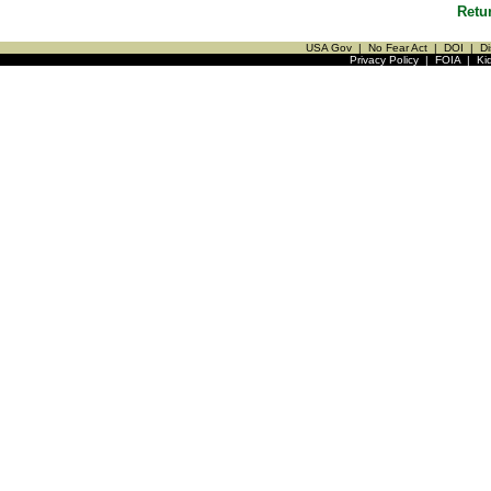
Retu
USA Gov
|
No Fear Act
|
DOI
|
Di
Privacy Policy
|
FOIA
|
Ki