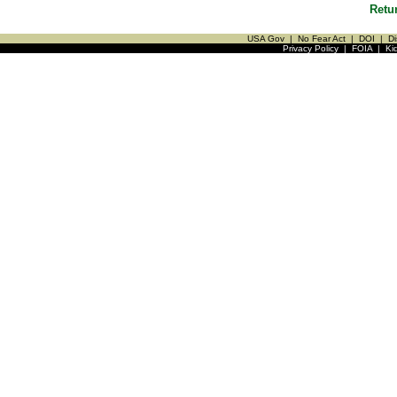
Retu
USA Gov
|
No Fear Act
|
DOI
|
Di
Privacy Policy
|
FOIA
|
Ki