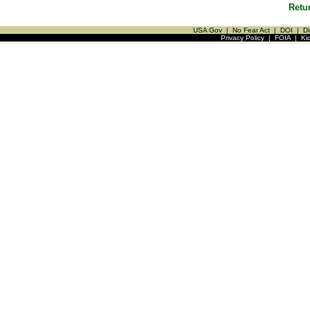
Retu
USA Gov
|
No Fear Act
|
DOI
|
Di
Privacy Policy
|
FOIA
|
Ki