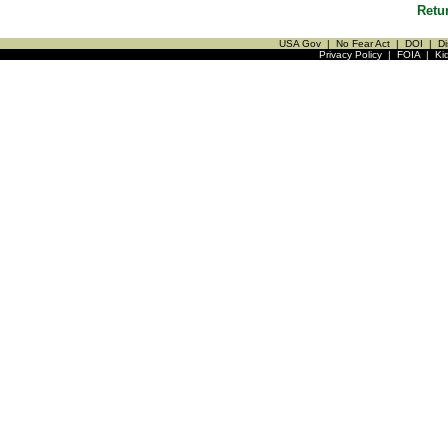
Retu
USA Gov
|
No Fear Act
|
DOI
|
Di
Privacy Policy
|
FOIA
|
Ki