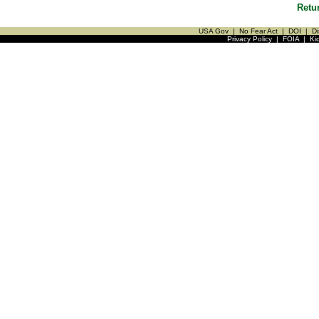
Retu
USA Gov
|
No Fear Act
|
DOI
|
Di
Privacy Policy
|
FOIA
|
Ki