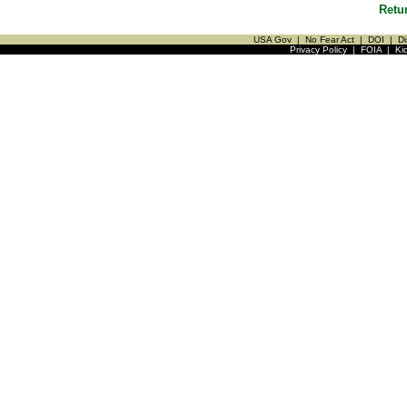
Retu
USA Gov
|
No Fear Act
|
DOI
|
Di
Privacy Policy
|
FOIA
|
Ki