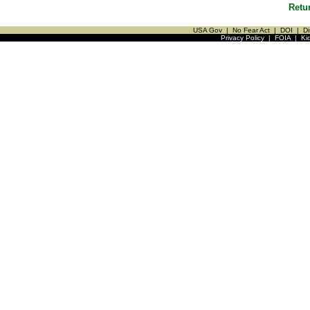
Retu
USA Gov
|
No Fear Act
|
DOI
|
Di
Privacy Policy
|
FOIA
|
Ki