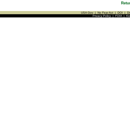
Retu
USA Gov
|
No Fear Act
|
DOI
|
Di
Privacy Policy
|
FOIA
|
Ki