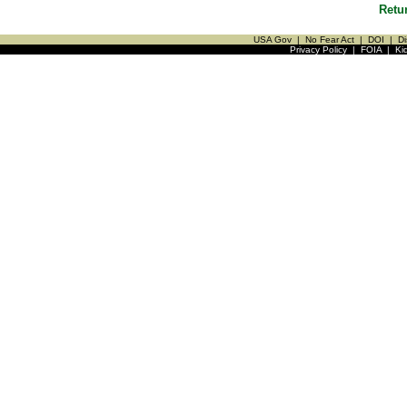
Retu
USA Gov
|
No Fear Act
|
DOI
|
Di
Privacy Policy
|
FOIA
|
Ki