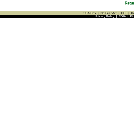
Retu
USA Gov
|
No Fear Act
|
DOI
|
Di
Privacy Policy
|
FOIA
|
Ki