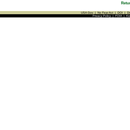
Retu
USA Gov
|
No Fear Act
|
DOI
|
Di
Privacy Policy
|
FOIA
|
Ki