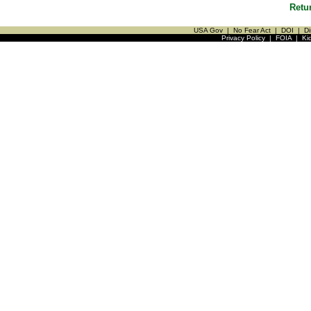
Retu
USA Gov
|
No Fear Act
|
DOI
|
Di
Privacy Policy
|
FOIA
|
Ki