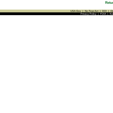
Retu
USA Gov
|
No Fear Act
|
DOI
|
Di
Privacy Policy
|
FOIA
|
Ki