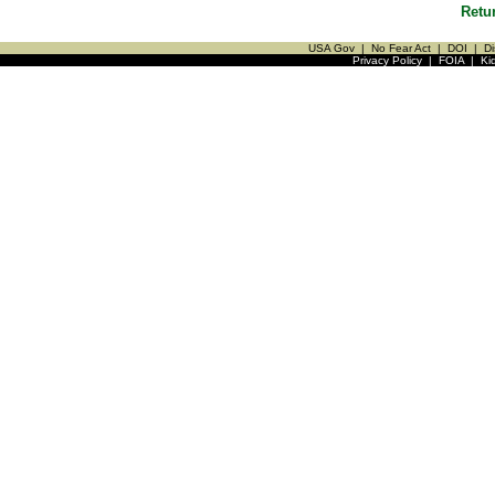
Retu
USA Gov
|
No Fear Act
|
DOI
|
Di
Privacy Policy
|
FOIA
|
Ki