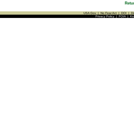
Retu
USA Gov
|
No Fear Act
|
DOI
|
Di
Privacy Policy
|
FOIA
|
Ki