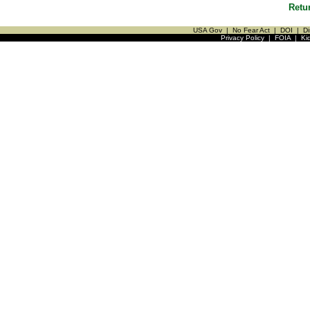
Retu
USA Gov
|
No Fear Act
|
DOI
|
Di
Privacy Policy
|
FOIA
|
Ki