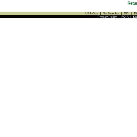
Retu
USA Gov
|
No Fear Act
|
DOI
|
Di
Privacy Policy
|
FOIA
|
Ki