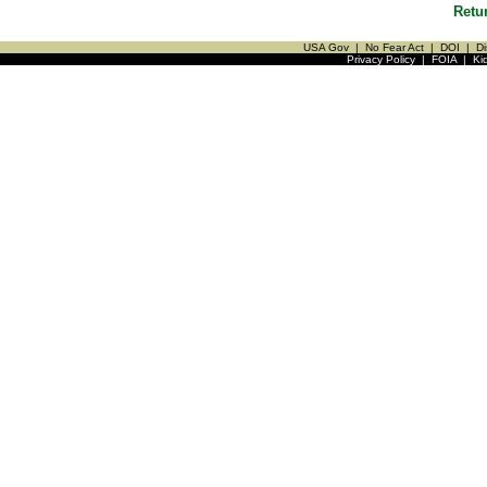
Retu
USA Gov
|
No Fear Act
|
DOI
|
Di
Privacy Policy
|
FOIA
|
Ki