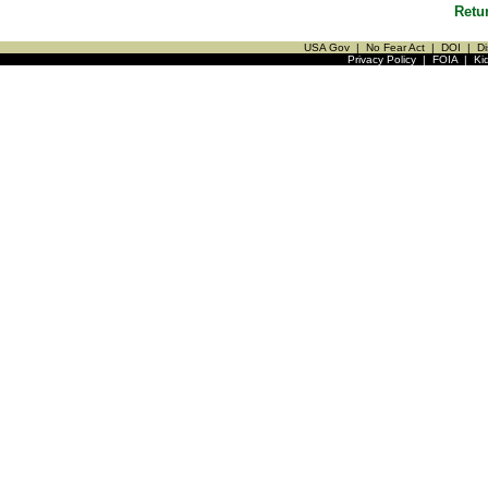
Retu
USA Gov
|
No Fear Act
|
DOI
|
Di
Privacy Policy
|
FOIA
|
Ki