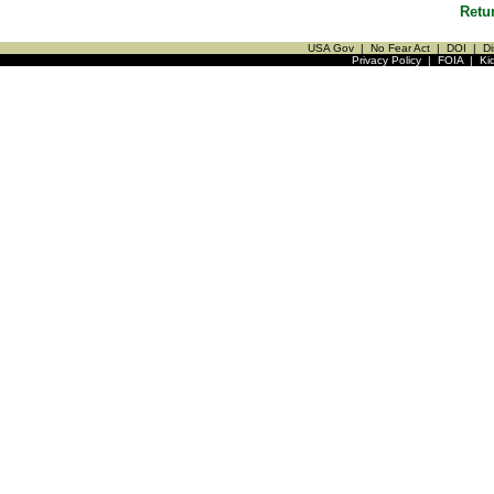
Retu
USA Gov
|
No Fear Act
|
DOI
|
Di
Privacy Policy
|
FOIA
|
Ki