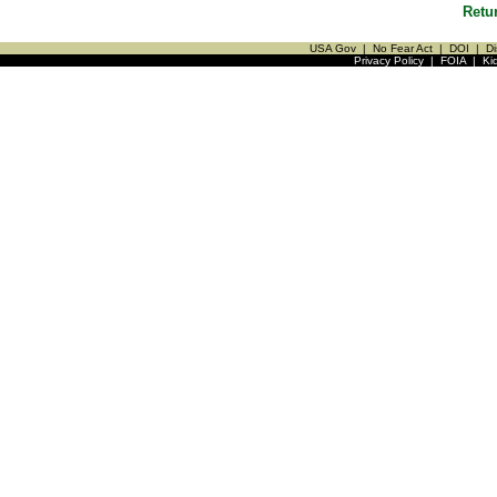
Retu
USA Gov
|
No Fear Act
|
DOI
|
Di
Privacy Policy
|
FOIA
|
Ki